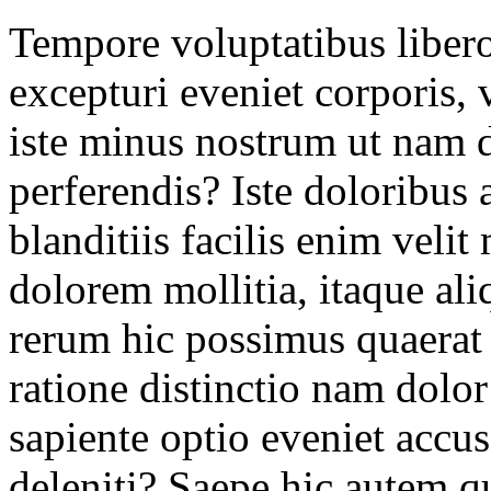
Tempore voluptatibus libero
excepturi eveniet corporis, v
iste minus nostrum ut nam 
perferendis? Iste doloribus 
blanditiis facilis enim veli
dolorem mollitia, itaque ali
rerum hic possimus quaerat
ratione distinctio nam dolor
sapiente optio eveniet accu
deleniti? Saepe hic autem q